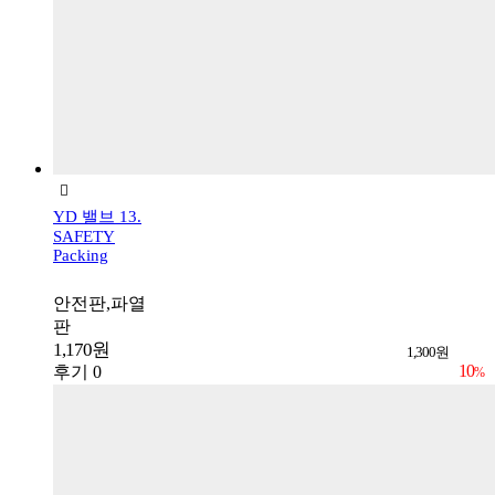
YD 밸브 13.
SAFETY
Packing
안전판,파열
판
1,170원
1,300원
10
후기 0
%