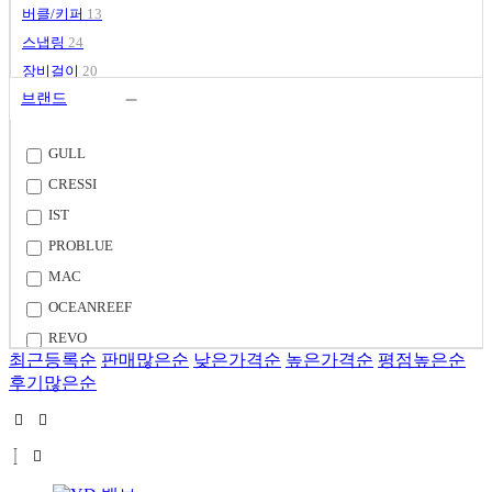
버클/키퍼
13
스냅링
24
장비걸이
20
브랜드
GULL
CRESSI
IST
PROBLUE
MAC
OCEANREEF
REVO
최근등록순
판매많은순
낮은가격순
높은가격순
평점높은순
POSEIDON
후기많은순
SEABOB
INTOVA
INTEROCEAN
ETC.