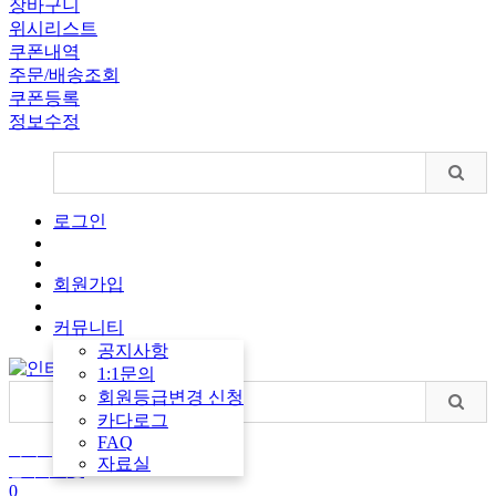
장바구니
위시리스트
쿠폰내역
주문/배송조회
쿠폰등록
정보수정
로그인
회원가입
커뮤니티
공지사항
1:1문의
회원등급변경 신청
카다로그
FAQ
마이페이지
자료실
견적서 작성
0
장바구니