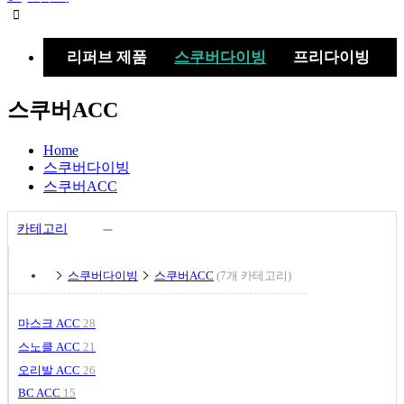
검
색
버
로모션
리퍼브 제품
스쿠버다이빙
프리다이빙
튼
스쿠버ACC
Home
스쿠버다이빙
스쿠버ACC
카테고리
스쿠버다이빙
스쿠버ACC
(7개 카테고리)
마스크 ACC
28
스노클 ACC
21
오리발 ACC
26
BC ACC
15