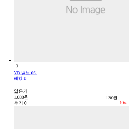
YD 밸브 06.
패킹 B
얇은거
1,080원
1,200원
10
후기 0
%