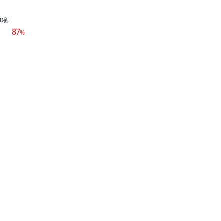
00원
87
%