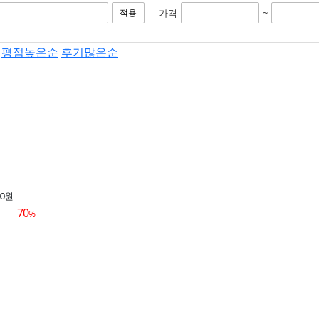
가격
~
적용
평점높은순
후기많은순
00원
70
%