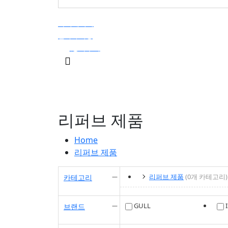
마이페이지
견적서 작성
장바구니
0
검
색
버
특가 프로모
리퍼브 제
스쿠버다
튼
션
품
빙
리퍼브 제품
Home
리퍼브 제품
리퍼브 제품
(0개 카테고리)
카테고리
GULL
I
브랜드