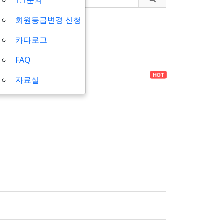
회원등급변경 신청
카다로그
FAQ
HOT
HOT
자료실
가
수중촬영장
산업잠수/콤프레
비
셔