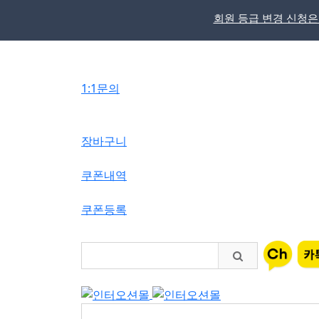
회원 등급 변경 신청은
메
뉴
버
1:1문의
튼
장바구니
쿠폰내역
쿠폰등록