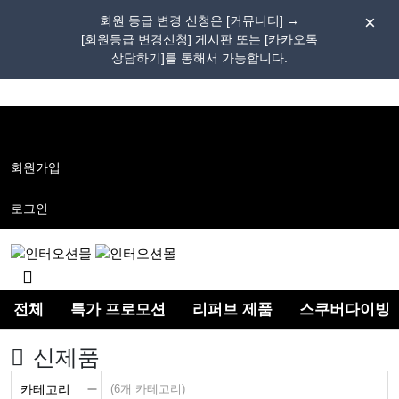
회원 등급 변경 신청은 [커뮤니티] →
[회원등급 변경신청] 게시판 또는 [카카오톡
상담하기]를 통해서 가능합니다.
메
뉴
버
튼
회원가입
로그인
검
색
전체
특가 프로모션
리퍼브 제품
스쿠버다이빙
버
튼
신제품
카테고리
(6개 카테고리)