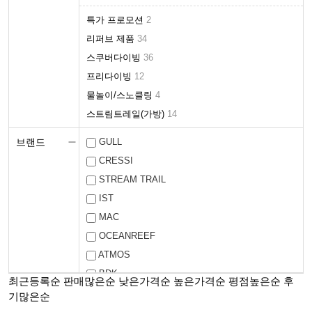
특가 프로모션
2
리퍼브 제품
34
스쿠버다이빙
36
프리다이빙
12
물놀이/스노클링
4
스트림트레일(가방)
14
브랜드
GULL
CRESSI
STREAM TRAIL
IST
MAC
OCEANREEF
ATMOS
BDK
최근등록순
판매많은순
낮은가격순
높은가격순
평점높은순
후
LAZULI
기많은순