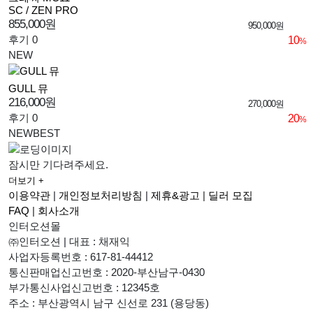
SC / ZEN PRO
855,000원
950,000원
후기 0
10
%
NEW
GULL 뮤
216,000원
270,000원
후기 0
20
%
NEW
BEST
잠시만 기다려주세요.
더보기 +
이용약관
|
개인정보처리방침
|
제휴&광고
|
딜러 모집
FAQ
|
회사소개
인터오션몰
㈜인터오션
|
대표 : 채재익
사업자등록번호 : 617-81-44412
통신판매업신고번호 : 2020-부산남구-0430
부가통신사업신고번호 : 12345호
주소 : 부산광역시 남구 신선로 231 (용당동)