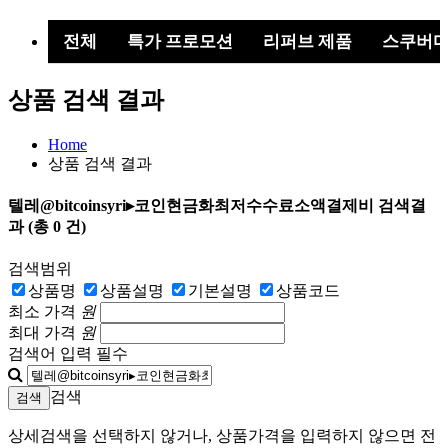
색
버
전체
특가 프로모션
리퍼브 제품
스쿠버
튼
상품 검색 결과
Home
상품 검색 결과
텔레@bitcoinsyri▸코인현금화최저수수료소액결제비
검색결
과
(총
0
건)
검색범위
상품명
상품설명
기본설명
상품코드
최소 가격
원
최대 가격
원
검색어 입력 필수
검색
상세검색을 선택하지 않거나, 상품가격을 입력하지 않으면 전