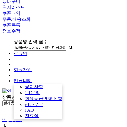
장바구니
위시리스트
쿠폰내역
주문/배송조회
쿠폰등록
정보수정
상품명 입력 필수
로그인
회원가입
커뮤니티
공지사항
1:1문의
상품명 입력 필수
회원등급변경 신청
카다로그
마이페이지
FAQ
견적서 작성
자료실
0
장바구니
검