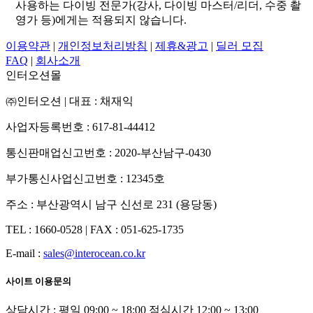
사용하는 다이빙 전문가(강사, 다이빙 마스터/리더, 수중 촬
영가 등)에게는 적용되지 않습니다.
이용약관
|
개인정보처리방침
|
제휴&광고
|
딜러 모집
FAQ
|
회사소개
인터오션몰
㈜인터오션
|
대표 : 채재익
사업자등록번호 : 617-81-44412
통신판매업신고번호 : 2020-부산남구-0430
부가통신사업신고번호 : 12345호
주소 : 부산광역시 남구 신선로 231 (용당동)
TEL : 1660-0528
|
FAX : 051-625-1735
E-mail :
sales@interocean.co.kr
사이트 이용문의
상담시간 : 평일 09:00 ~ 18:00 점심시간 12:00 ~ 13:00