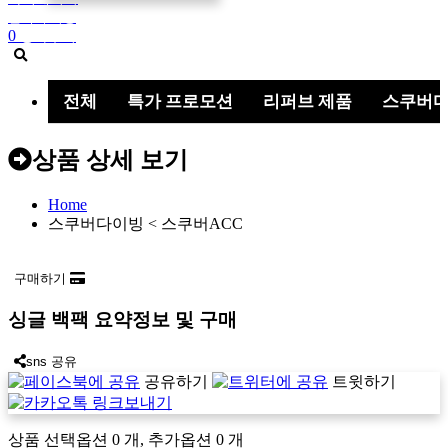
견적서 작성
0
장바구니
검
색
버
전체
특가 프로모션
리퍼브 제품
스쿠버
튼
상품 상세 보기
Home
스쿠버다이빙 < 스쿠버ACC
구매하기
싱글 백팩
요약정보 및 구매
sns 공유
공유하기
트윗하기
상품 선택옵션 0 개, 추가옵션 0 개