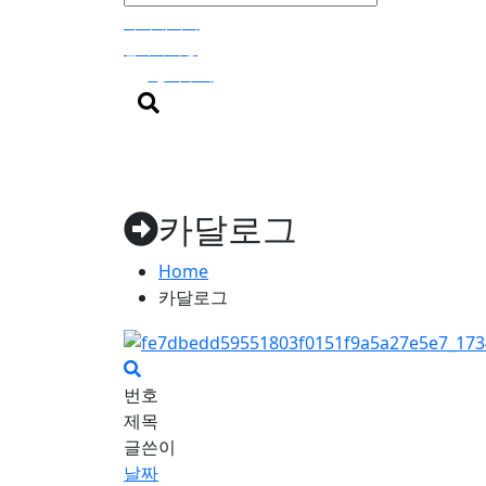
마이페이지
견적서 작성
장바구니
0
검
색
버
특가 프로모
리퍼브 제
스쿠버다
튼
션
품
빙
카달로그
Home
카달로그
번호
제목
글쓴이
날짜