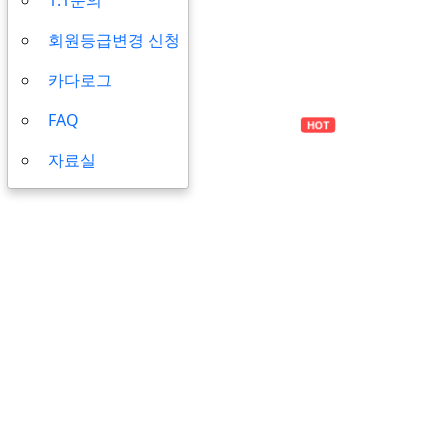
회원등급변경 신청
카다로그
FAQ
HOT
HOT
가
수중촬영장
산업잠수/콤프레
자료실
비
셔