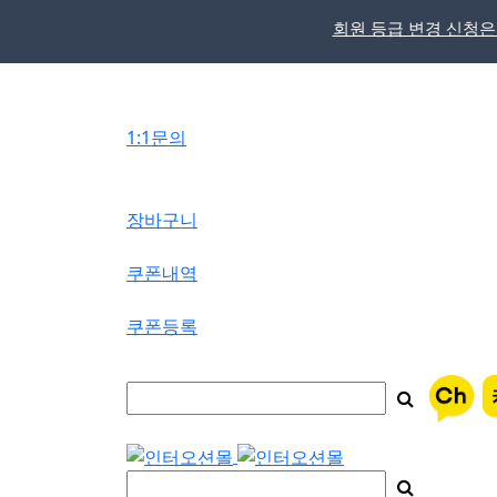
회원 등급 변경 신청은
메
뉴
버
1:1문의
튼
장바구니
쿠폰내역
쿠폰등록