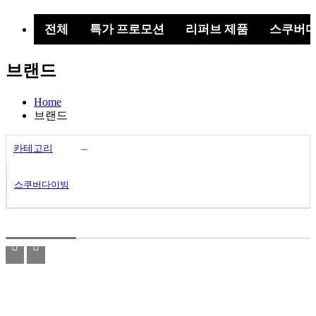
색
버
전체
특가 프로모션
리퍼브 제품
스쿠버
튼
브랜드
Home
브랜드
카테고리
스쿠버다이빙