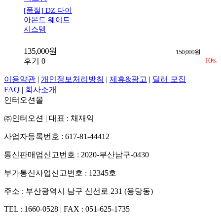
[품절]
DZ 다이
아몬드 웨이트
시스템
135,000원
150,000원
10
후기 0
%
이용약관
|
개인정보처리방침
|
제휴&광고
|
딜러 모집
FAQ
|
회사소개
인터오션몰
㈜인터오션
|
대표 : 채재익
사업자등록번호 : 617-81-44412
통신판매업신고번호 : 2020-부산남구-0430
부가통신사업신고번호 : 12345호
주소 : 부산광역시 남구 신선로 231 (용당동)
TEL : 1660-0528
|
FAX : 051-625-1735