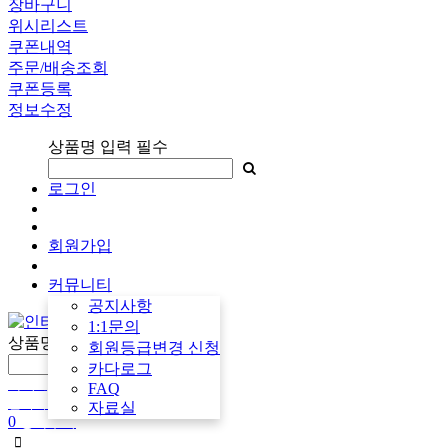
장바구니
위시리스트
쿠폰내역
주문/배송조회
쿠폰등록
정보수정
상품명 입력 필수
로그인
회원가입
커뮤니티
공지사항
1:1문의
상품명 입력 필수
회원등급변경 신청
카다로그
마이페이지
FAQ
견적서 작성
자료실
0
장바구니
검