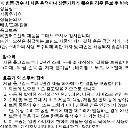
※
반품 검수 시 사용 흔적이나 상품가치가 훼손된 경우 통보 후 반
상품정보
사용후기
0
상품문의
0
배송/교환/환불
품질보증
㈜인터오션의 제품을 구매해 주셔서 감사합니다.
㈜인터오션은 취급하는 브랜드 제품의 자재 결함 혹은 공정 상의 과
(단, 소비자의 사용 부주의에 의한 하자 및 파손은 해당되지 않습니다.
-
잠수복
제품 출고일로부터 1년간 소재, 자재 및 제작상의 결함을 보증합니
(자재 : 목 씰, 손목 씰, 지퍼, 흡기밸브, 배기밸브, 부츠, 서스펜더,
-
호흡기 외 스쿠버 장비
제품 출고일로부터 1년간 제품 하자에 대한 결함을 보증합니다.
1. 제품의 보증은 최초 출고일을 기준으로 합니다.
2. 사용 중 발생한 직간접적인 손상, 파손, 비공식 서비스로 인한
3. 수리 및 부분 교체 시 최초 제품과 색상, 재질 및 형태 등이 상이
4. 보증 품목의 수리 또는 교체가 이미 진행된 경우 연장되지 않습
단, 유상 수리 후 동일 부위에 대한 재수리가 발생하는 경우 3
5. 보증이 적용되지 않는 항목은 유상 수리가 가능합니다.
6. 이 보증은 일반 소비자에 한하며 제품을 상업적 목적으로 사용
이용약관
|
개인정보처리방침
|
제휴&광고
|
딜러 모집