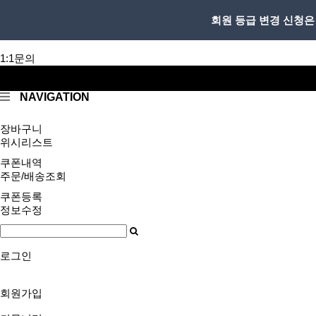
회원 등급 변경 신청은
메
1:1문의
뉴
버
회원가입
튼
NAVIGATION
장바구니
위시리스트
쿠폰내역
주문/배송조회
쿠폰등록
정보수정
로그인
회원가입