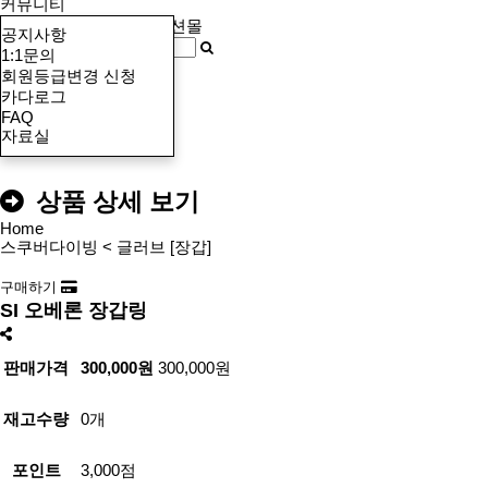
커뮤니티
공지사항
1:1문의
마이페이지
회원등급변경 신청
견적서 작성
카다로그
장바구니
0
FAQ
검
자료실
색
특가 프로모션
리퍼브 제품
스쿠버다이빙
프리
버
튼
상품 상세 보기
Home
스쿠버다이빙 < 글러브 [장갑]
구매하기
SI 오베론 장갑링
판매가격
300,000원
300,000원
재고수량
0개
포인트
3,000점