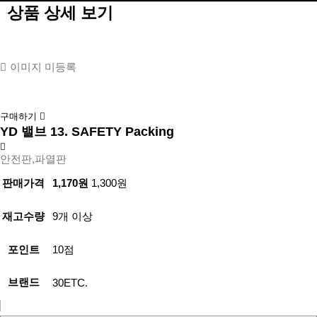
튼
상품 상세 보기
이미지 미등록
구매하기
YD 밸브 13. SAFETY Packing
안전판,파열판
판매가격
1,170원
1,300원
재고수량
9개 이상
포인트
10점
브랜드
30ETC.