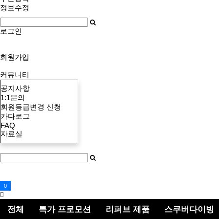
정보수정
로그인
회원가입
커뮤니티
공지사항
1:1문의
회원등급변경 신청
카다로그
FAQ
자료실
마이페이지
견적서 작성
장바구니
0
검
색
전체
특가 프로모션
리퍼브 제품
스쿠버다이빙
버