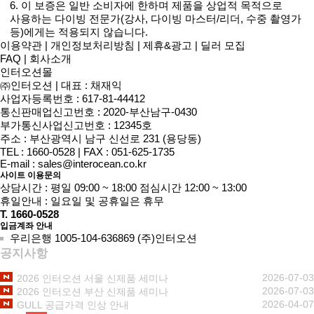
6. 이 보증은 일반 소비자에 한하며 제품을 상업적 목적으로
사용하는 다이빙 전문가(강사, 다이빙 마스터/리더, 수중 촬영가
등)에게는 적용되지 않습니다.
이용약관
|
개인정보처리방침
|
제휴&광고
|
딜러 모집
FAQ
|
회사소개
인터오션몰
㈜인터오션
|
대표 : 채재익
사업자등록번호 : 617-81-44412
통신판매업신고번호 : 2020-부산남구-0430
부가통신사업신고번호 : 12345호
주소 : 부산광역시 남구 신선로 231 (용당동)
TEL : 1660-0528
|
FAX : 051-625-1735
E-mail :
sales@interocean.co.kr
사이트 이용문의
상담시간 : 평일 09:00 ~ 18:00 점심시간 12:00 ~ 13:00
휴일안내 : 일요일 및 공휴일은 휴무
T. 1660-0528
입금계좌 안내
우리은행 1005-104-636869 (주)인터오션
공지사항
2026-07-03
2026 인터오션 서울 신제품 세미나
2026-07-03
2026 인터오션 부산 신제품 세미나
2026-04-07
GULL 공급가격 인상 안내