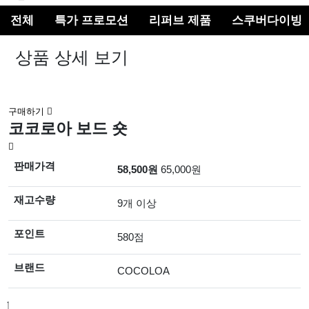
색
전체
특가 프로모션
리퍼브 제품
스쿠버다이빙
버
튼
상품 상세 보기
구매하기
코코로아 보드 숏
판매가격
58,500원
65,000원
재고수량
9개 이상
포인트
580점
브랜드
COCOLOA