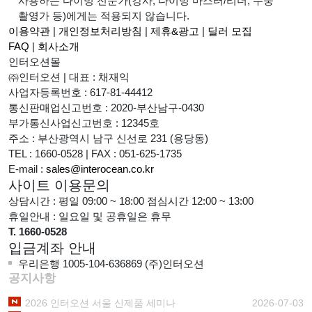
사용하는 다이빙 전문가(강사, 다이빙 마스터/리더, 수중
촬영가 등)에게는 적용되지 않습니다.
이용약관
|
개인정보처리방침
|
제휴&광고
|
딜러 모집
FAQ
|
회사소개
인터오션몰
㈜인터오션
|
대표 : 채재익
사업자등록번호 : 617-81-44412
통신판매업신고번호 : 2020-부산남구-0430
부가통신사업신고번호 : 12345호
주소 : 부산광역시 남구 신선로 231 (용당동)
TEL : 1660-0528
|
FAX : 051-625-1735
E-mail :
sales@interocean.co.kr
사이트 이용문의
상담시간 : 평일 09:00 ~ 18:00 점심시간 12:00 ~ 13:00
휴일안내 : 일요일 및 공휴일은 휴무
T. 1660-0528
입금계좌 안내
우리은행 1005-104-636869 (주)인터오션
공지사항
2026 인터오션 서울 신제품 세미나
2026-07-03