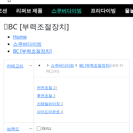
색
모션
버
리퍼브 제품
스쿠버다이빙
프리다이빙
물
튼
BC [부력조절장치]
Home
스쿠버다이빙
BC [부력조절장치]
스쿠버다이빙
BC [부력조절장치]
(4개 카
카테고리
테고리)
전면조절
31
후면조절
3
스테빌라이징
3
사이드마운트
4
GULL
브랜드