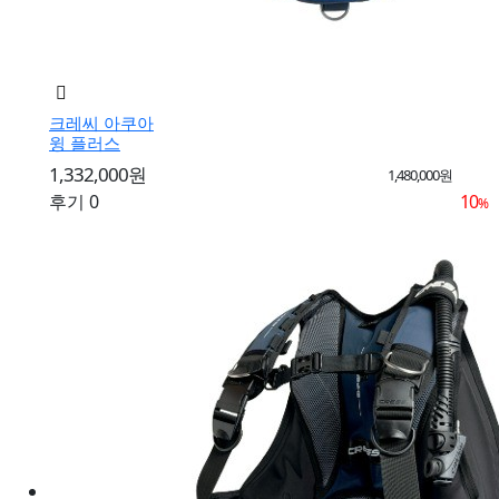
크레씨 아쿠아
윙 플러스
1,332,000원
1,480,000원
후기 0
10
%