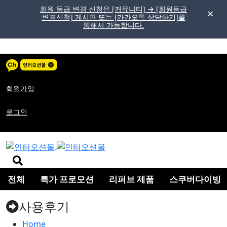
회원 등급 변경 신청은 [커뮤니티] → [회원등급
변경신청] 게시판 또는 [카카오톡 상담하기]를
통해서 가능합니다.
메
뉴
버
튼
회원가입
로그인
검
색
전체
버
특가 프로모션
리퍼브 제품
스쿠버다이빙
튼
사용후기
Home